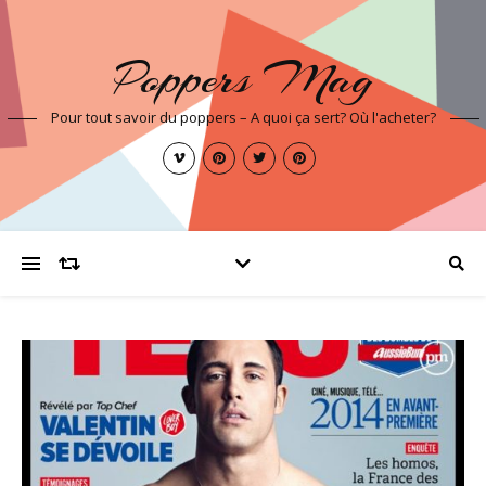
Poppers Mag
Pour tout savoir du poppers – A quoi ça sert? Où l'acheter?