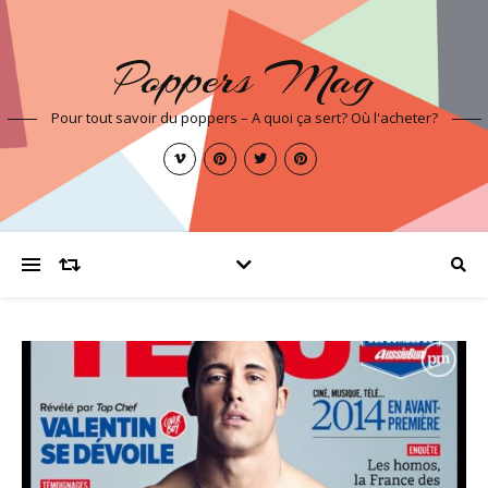
Poppers Mag
Pour tout savoir du poppers – A quoi ça sert? Où l'acheter?