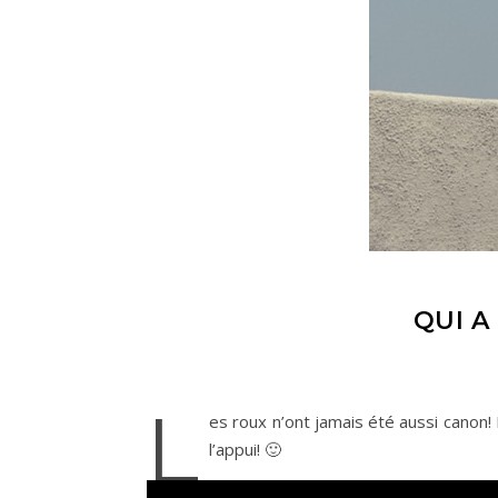
QUI A
L
es roux n’ont jamais été aussi canon! 
l’appui! 🙂