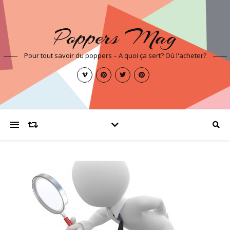
Poppers Mag
Pour tout savoir du poppers – A quoi ça sert? Où l'acheter?