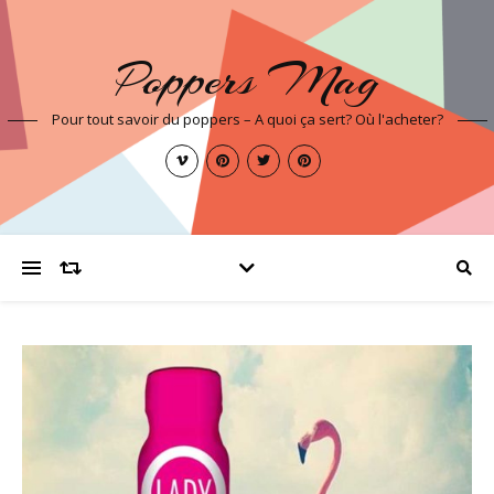
Poppers Mag
Pour tout savoir du poppers – A quoi ça sert? Où l'acheter?