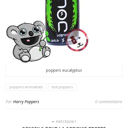
poppers eucalyptus
poppers aromatisés
test poppers
Par
Harry Poppers
0 commentaire
PRÉCÉDENT