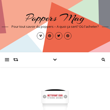
Poppers Mag
Pour tout savoir du poppers – A quoi ça sert? Où l'acheter?