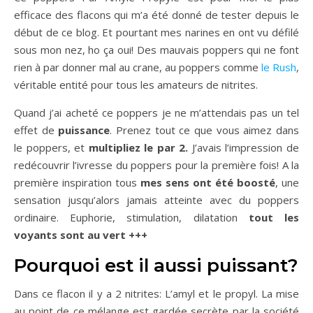
efficace des flacons qui m’a été donné de tester depuis le
début de ce blog. Et pourtant mes narines en ont vu défilé
sous mon nez, ho ça oui! Des mauvais poppers qui ne font
rien à par donner mal au crane, au poppers comme
le Rush
,
véritable entité pour tous les amateurs de nitrites.
Quand j’ai acheté ce poppers je ne m’attendais pas un tel
effet de
puissance
. Prenez tout ce que vous aimez dans
le poppers, et
multipliez le par 2.
J’avais l’impression de
redécouvrir l’ivresse du poppers pour la première fois! A la
première inspiration tous
mes sens ont été boosté
, une
sensation jusqu’alors jamais atteinte avec du poppers
ordinaire. Euphorie, stimulation, dilatation
tout les
voyants sont au vert +++
Pourquoi est il aussi puissant?
Dans ce flacon il y a 2 nitrites: L’amyl et le propyl. La mise
au point de ce mélange est gardée secrète par la société