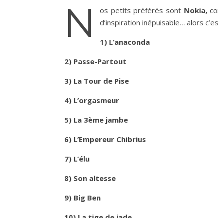
N
os petits préférés sont
Nokia,
co
d’inspiration inépuisable… alors c’
1) L’anaconda
2) Passe-Partout
3) La Tour de Pise
4) L’orgasmeur
5) La 3ème jambe
6) L’Empereur Chibrius
7) L’élu
8) Son altesse
9) Big Ben
10) La tige de jade