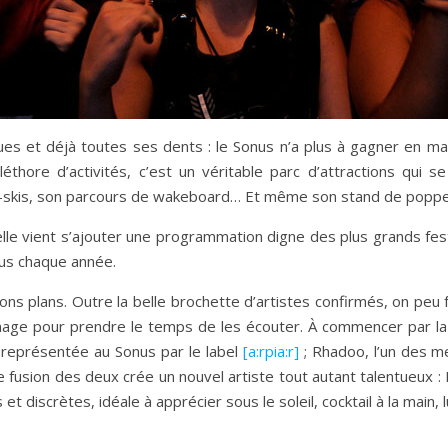
ques et déjà toutes ses dents : le Sonus n’a plus à gagner en mat
éthore d’activités, c’est un véritable parc d’attractions qui 
s jet-skis, son parcours de wakeboard… Et même son stand de popp
uelle vient s’ajouter une programmation digne des plus grands fe
lus chaque année.
ons plans. Outre la belle brochette d’artistes confirmés, on p
image pour prendre le temps de les écouter. À commencer par l
 représentée au Sonus par le label
[a:rpia:r]
; Rhadoo, l’un des 
 fusion des deux crée un nouvel artiste tout autant talentueux :
et discrètes, idéale à apprécier sous le soleil, cocktail à la main, 