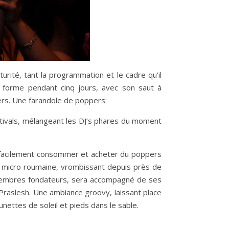
urité, tant la programmation et le cadre qu’il
se forme pendant cinq jours, avec son saut à
ers. Une farandole de poppers:
stivals, mélangeant les DJ’s phares du moment
eu facilement consommer et acheter du poppers
a micro roumaine, vrombissant depuis près de
membres fondateurs, sera accompagné de ses
 Praslesh. Une ambiance groovy, laissant place
lunettes de soleil et pieds dans le sable.