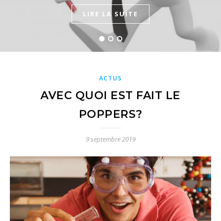
LIRE LA SUITE
LIRE LA SUITE
LIRE LA SUITE
ACTUS
AVEC QUOI EST FAIT LE
POPPERS?
9 septembre 2019