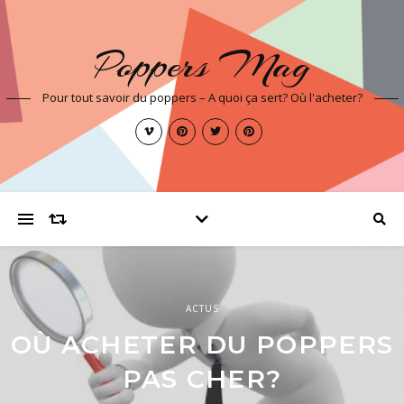
Poppers Mag
Pour tout savoir du poppers – A quoi ça sert? Où l'acheter?
NON CLASSÉ
ACTUS
TESTS POPPERS
OÙ ACHETER DU POPPERS
QUI A DIT QUE LE ROUX
TEST: POPPERS PUR AMYL
N’ÉTAIENT PAS CANON??
PAS CHER?